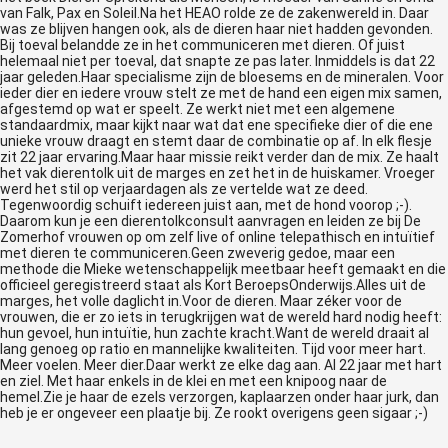
van Falk, Pax en Soleil.Na het HEAO rolde ze de zakenwereld in. Daar
was ze blijven hangen ook, als de dieren haar niet hadden gevonden.
Bij toeval belandde ze in het communiceren met dieren. Of juist
helemaal niet per toeval, dat snapte ze pas later. Inmiddels is dat 22
jaar geleden.Haar specialisme zijn de bloesems en de mineralen. Voor
ieder dier en iedere vrouw stelt ze met de hand een eigen mix samen,
afgestemd op wat er speelt. Ze werkt niet met een algemene
standaardmix, maar kijkt naar wat dat ene specifieke dier of die ene
unieke vrouw draagt en stemt daar de combinatie op af. In elk flesje
zit 22 jaar ervaring.Maar haar missie reikt verder dan de mix. Ze haalt
het vak dierentolk uit de marges en zet het in de huiskamer. Vroeger
werd het stil op verjaardagen als ze vertelde wat ze deed.
Tegenwoordig schuift iedereen juist aan, met de hond voorop ;-).
Daarom kun je een dierentolkconsult aanvragen en leiden ze bij De
Zomerhof vrouwen op om zelf live of online telepathisch en intuïtief
met dieren te communiceren.Geen zweverig gedoe, maar een
methode die Mieke wetenschappelijk meetbaar heeft gemaakt en die
officieel geregistreerd staat als Kort BeroepsOnderwijs.Alles uit de
marges, het volle daglicht in.Voor de dieren. Maar zéker voor de
vrouwen, die er zo iets in terugkrijgen wat de wereld hard nodig heeft:
hun gevoel, hun intuïtie, hun zachte kracht.Want de wereld draait al
lang genoeg op ratio en mannelijke kwaliteiten. Tijd voor meer hart.
Meer voelen. Meer dier.Daar werkt ze elke dag aan. Al 22 jaar met hart
en ziel. Met haar enkels in de klei en met een knipoog naar de
hemel.Zie je haar de ezels verzorgen, kaplaarzen onder haar jurk, dan
heb je er ongeveer een plaatje bij. Ze rookt overigens geen sigaar ;-)