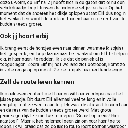
deze u-vorm, op Elif na. Zij heeft niet in de gaten dat er nu een
schrikdraadje loopt tussen de andere ezeltjes en haar. Op het
moment dat de anderen het dijkje oplopen staat Elif dus nog in
het weiland en wordt de afstand tussen haar en de rest van de
kudde steeds groter.
Ook jij hoort erbij
Ik breng eerst de hondjes even naar binnen waarmee ik zojuist
heb gespeeld, en loop daarna naar het weiland om Elif te helpen
c.q. in haar ogen: te redden. Ik zie dat de paniek al is
toegeslagen. Zodra Elif mij het weiland ziet betreden, komt ze
in volle rengalop op me af. Ze ziet mij als haar reddende engel.
Zelf de route leren kennen
Ik maak even contact met haar en wil haar voorlopen naar het
juiste paadje. Dit duurt Elif allemaal veel te lang en in volle
rengalop rent ze weer naar de plek waar de afstand tussen haar
en de rest van de kudde steeds groter werd. Met grote
paniekogen lijkt ze me toe te roepen: “Schiet op mens! Hier
naartoe!”. Maar ik heb helemaal geen zin om naar haar toe te
lopen. Ik wil graag dat ze de juiste route leert kennen waardoor