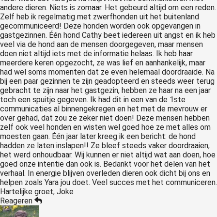
andere dieren. Niets is zomaar. Het gebeurd altijd om een reden.
Zelf heb ik regelmatig met zwerfhonden uit het buitenland
gecommuniceerd! Deze honden worden ook opgevangen in
gastgezinnen. Één hond Cathy beet iedereen uit angst en ik heb
veel via de hond aan de mensen doorgegeven, maar mensen
doen niet altijd iets met de informatie helaas. Ik heb haar
meerdere keren opgezocht, ze was lief en aanhankelijk, maar
had wel soms momenten dat ze even helemaal doordraaide. Na
bij een paar gezinnen te zijn geadopteerd en steeds weer terug
gebracht te zijn naar het gastgezin, hebben ze haar na een jaar
toch een spuitje gegeven. Ik had dit in een van de 1ste
communicaties al binnengekregen en het met de mevrouw er
over gehad, dat zou ze zeker niet doen! Deze mensen hebben
zelf ook veel honden en wisten wel goed hoe ze met alles om
moesten gaan. Één jaar later kreeg ik een bericht: de hond
hadden ze laten inslapen!! Ze bleef steeds vaker doordraaien,
het werd onhoudbaar. Wij kunnen er niet altijd wat aan doen, hoe
goed onze intentie dan ook is. Bedankt voor het delen van het
verhaal. In energie blijven overleden dieren ook dicht bij ons en
helpen zoals Yara jou doet. Veel succes met het communiceren.
Hartelijke groet, Joke
Reageren