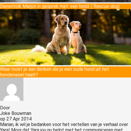
Dierentolk Marjon in gesprek met: een hond. ( Rescue dog)
Waar moet je aan denken als je een oude hond uit het
hondenasiel haalt?
Door
Joke Bouwman
op
27 Apr 2014
Marian, ik wil je bedanken voor het vertellen van je verhaal over
Yara! Mooi dat Yara jou nu helpt met het communiceren met