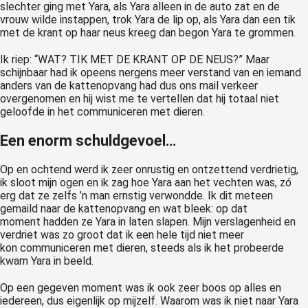
slechter ging met Yara, als Yara alleen in de auto zat en de
vrouw wilde instappen, trok Yara de lip op, als Yara dan een tik
met de krant op haar neus kreeg dan begon Yara te grommen.
Ik riep: “WAT? TIK MET DE KRANT OP DE NEUS?” Maar
schijnbaar had ik opeens nergens meer verstand van en iemand
anders van de kattenopvang had dus ons mail verkeer
overgenomen en hij wist me te vertellen dat hij totaal niet
geloofde in het communiceren met dieren.
Een enorm schuldgevoel…
Op en ochtend werd ik zeer onrustig en ontzettend verdrietig,
ik sloot mijn ogen en ik zag hoe Yara aan het vechten was, zó
erg dat ze zelfs ’n man ernstig verwondde. Ik dit meteen
gemaild naar de kattenopvang en wat bleek: op dat
moment hadden ze Yara in laten slapen. Mijn verslagenheid en
verdriet was zo groot dat ik een hele tijd niet meer
kon communiceren met dieren, steeds als ik het probeerde
kwam Yara in beeld.
Op een gegeven moment was ik ook zeer boos op alles en
iedereen, dus eigenlijk op mijzelf. Waarom was ik niet naar Yara