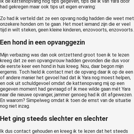
Ik de kattenopvang nog tips gegeven, tips die ik van Yara door
had gekregen maar ook tips uit eigen ervaring:
Zo had ik verteld dat ze een opvang nodig hadden die weet met
onzekere honden om te gaan. Het moet iemand zijn die er veel
tijd in wilt steken, geen kleine kinderen, enzovoorts, enzovoorts.
Een hond in een opvanggezin
Mijn verbazing was dan ook ontzettend groot toen ik te lezen
kreeg dat ze een opvangvrouw hadden gevonden die dus voor
de eerste keer een hond in huis kreeg. Nou, daar begon mijn
ergernis. Toch hield ik contact met de opvang daar ik op de een
of andere manier het gevoel had dat ik Yara nog moest helpen,
en ook uit schuldgevoel omdat de kattenopvang mij op een
gegeven moment had gevraagd of ik mee wilde gaan mét Yara
naar die nieuwe opvanger, jammer genoeg had ik dit afgewezen.
En waarom? Simpelweg omdat ik toen de ernst van de situatie
nog niet inzag.
Het ging steeds slechter en slechter
Ik dus contact gehouden en kreeg ik te lezen dat het steeds