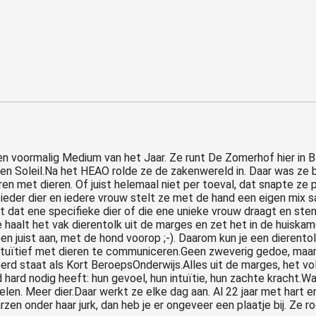
 en voormalig Medium van het Jaar. Ze runt De Zomerhof hier in
n Soleil.Na het HEAO rolde ze de zakenwereld in. Daar was ze bl
n met dieren. Of juist helemaal niet per toeval, dat snapte ze pa
 ieder dier en iedere vrouw stelt ze met de hand een eigen mix
dat ene specifieke dier of die ene unieke vrouw draagt en stemt 
e haalt het vak dierentolk uit de marges en zet het in de huiskam
n juist aan, met de hond voorop ;-). Daarom kun je een dierento
 intuïtief met dieren te communiceren.Geen zweverig gedoe, ma
rd staat als Kort BeroepsOnderwijs.Alles uit de marges, het vol
d hard nodig heeft: hun gevoel, hun intuïtie, hun zachte kracht.W
elen. Meer dier.Daar werkt ze elke dag aan. Al 22 jaar met hart e
zen onder haar jurk, dan heb je er ongeveer een plaatje bij. Ze ro