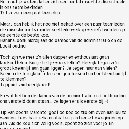
Nu moet je weten dat er zich een aantal rasechte dierenfreaks
in ons team bevinden.
Tot zover geen probleem dus.
Maar… dan heb ik het nog niet gehad over een paar teamleden
die misschien iets minder snel halsoverkop verliefd worden op
de eerste de beste koe.
Hahaha, denk hierbij aan de dames van de administratie en de
boekhouding.
Toch zijn we met z’n allen dapper en enthousiast gaan
koeknuffelen. Kun je het je voorstellen? Heerlijk tegen zo’n
groot koeienlijf aan gaan liggen? Je tegen haar aan vleien?
Koeien die terugknuffelen door jou tussen hun hoofd en hun lijf
te klemmen?
Toppunt van heerlijkheid!
En wat hebben de dames van de administratie en boekhouding
ons versteld doen staan…. ze lagen er als eerste bij :-)
Tip van boerin Marente: geef de koe de tijd om even aan jou te
wennen. Lees haar lichaamstaal en pas hier je bewegingen op
aan. Als de koe zich veilig voelt, opent ze zich voor je. En
genieten maar!