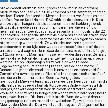
Mieke ZomerDierentolk, auteur, spreker, columnist en voormalig
Medium van het Jaar. Ze runt De Zomerhof hier in Bathmen, schreef
het boek Dieren-Sprekend als Mensen, is moeder van Sanne en oma
van Falk, Pax en Soleil.Na het HEAO rolde ze de zakenwereld in. Daar
was ze blijven hangen ook, als de dieren haar niet hadden gevonden.
Bij toeval belandde ze in het communiceren met dieren. Of juist
helemaal niet per toeval, dat snapte ze pas later. Inmiddels is dat 22
jaar geleden.Haar specialisme zijn de bloesems en de mineralen. Voor
ieder dier en iedere vrouw stelt ze met de hand een eigen mix samen,
afgestemd op wat er speelt. Ze werkt niet met een algemene
standaardmix, maar kijkt naar wat dat ene specifieke dier of die ene
unieke vrouw draagt en stemt daar de combinatie op af. In elk flesje
zit 22 jaar ervaring.Maar haar missie reikt verder dan de mix. Ze haalt
het vak dierentolk uit de marges en zet het in de huiskamer. Vroeger
werd het stil op verjaardagen als ze vertelde wat ze deed.
Tegenwoordig schuift iedereen juist aan, met de hond voorop ;-).
Daarom kun je een dierentolkconsult aanvragen en leiden ze bij De
Zomerhof vrouwen op om zelf live of online telepathisch en intuïtief
met dieren te communiceren.Geen zweverig gedoe, maar een
methode die Mieke wetenschappelijk meetbaar heeft gemaakt en die
officieel geregistreerd staat als Kort BeroepsOnderwijs.Alles uit de
marges, het volle daglicht in.Voor de dieren. Maar zéker voor de
vrouwen, die er zo iets in terugkrijgen wat de wereld hard nodig heeft:
hun gevoel, hun intuïtie, hun zachte kracht.Want de wereld draait al
lang genoeg op ratio en mannelijke kwaliteiten. Tijd voor meer hart.
Meer voelen. Meer dier.Daar werkt ze elke dag aan. Al 22 jaar met hart