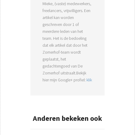
Mieke, (vaste) medewerkers,
freelancers, vrijwilligers. Een
artikel kan worden
geschreven door 1 of
meerdere leden van het
team. Het is de bedoeling
dat elk artikel dat door het
Zomerhof-team wordt
geplaatst, het
gedachtengoed van De
Zomerhof uitstraalt.Bekijk
hier mijn Google+ profiel:
klik
Anderen bekeken ook