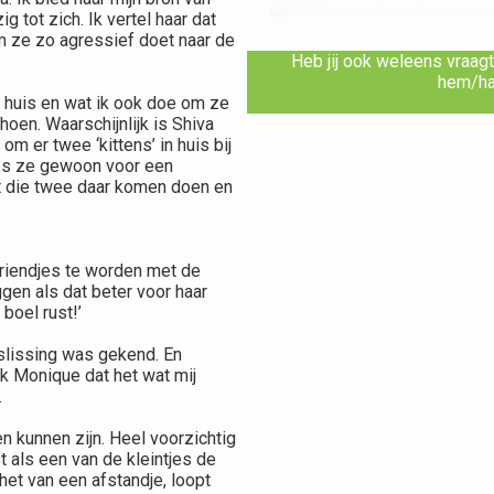
 tot zich. Ik vertel haar dat
m ze zo agressief doet naar de
Heb jij ook weleens vraagte
hem/haa
in huis en wat ik ook doe om ze
choen. Waarschijnlijk is Shiva
m er twee ‘kittens’ in huis bij
 Is ze gewoon voor een
at die twee daar komen doen en
 vriendjes te worden met de
gen als dat beter voor haar
 boel rust!’
eslissing was gekend. En
 ik Monique dat het wat mij
.
n kunnen zijn. Heel voorzichtig
t als een van de kleintjes de
 het van een afstandje, loopt