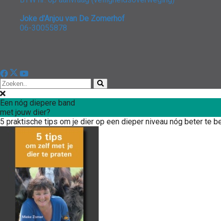
Joke d'Anjou van De Zomerhof
06-30055878
Een nóg diepere band
met jouw dier?
5 praktische tips om je dier op een dieper niveau nóg beter te be