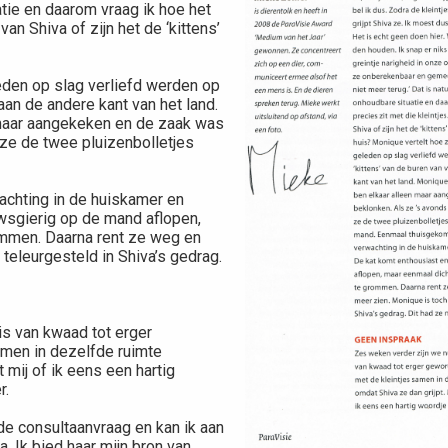
atie en daarom vraag ik hoe het
 van Shiva of zijn het de ‘kittens’
eden op slag verliefd werden op
aan de andere kant van het land.
maar aangekeken en de zaak was
 ze de twee pluizenbolletjes
chting in de huiskamer en
uwsgierig op de mand aflopen,
ommen. Daarna rent ze weg en
 teleurgesteld in Shiva’s gedrag.
is van kwaad tot erger
men in dezelfde ruimte
 mij of ik eens een hartig
r.
de consultaanvraag en kan ik aan
a. Ik bied haar mijn bron van