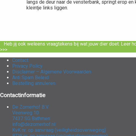
langs de deur naar de vensterbank, springt erop en ki
kleintje links liggen.
Heb jij ook weleens vraagtekens bij wat jouw dier doet. Leer ho
>>>
Contact
Privacy Policy
Disclaimer – Algemene Voorwaarden
Anti Spam Beleid
Bestelling annuleren
Contactinformatie
De Zomerhof B.V.
Veenweg 10
7437 SG Bathmen
info@dezomerhof.nl
KvK nr: op aanvraag (veiligheidsoverweging)
BTW nr: op aanvraag (veiligheidsoverweging)