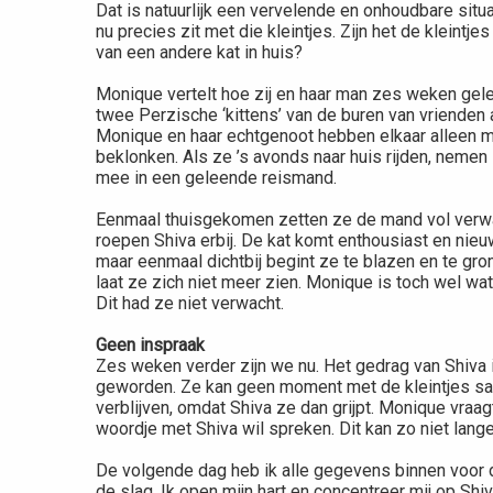
Dat is natuurlijk een vervelende en onhoudbare situ
nu precies zit met die kleintjes. Zijn het de kleintjes
van een andere kat in huis?
Monique vertelt hoe zij en haar man zes weken gel
twee Perzische ‘kittens’ van de buren van vrienden 
Monique en haar echtgenoot hebben elkaar alleen 
beklonken. Als ze ’s avonds naar huis rijden, nemen
mee in een geleende reismand.
Eenmaal thuisgekomen zetten ze de mand vol verwa
roepen Shiva erbij. De kat komt enthousiast en nie
maar eenmaal dichtbij begint ze te blazen en te gr
laat ze zich niet meer zien. Monique is toch wel wat
Dit had ze niet verwacht.
Geen inspraak
Zes weken verder zijn we nu. Het gedrag van Shiva 
geworden. Ze kan geen moment met de kleintjes sa
verblijven, omdat Shiva ze dan grijpt. Monique vraagt
woordje met Shiva wil spreken. Dit kan zo niet lange
De volgende dag heb ik alle gegevens binnen voor 
de slag. Ik open mijn hart en concentreer mij op Shiv