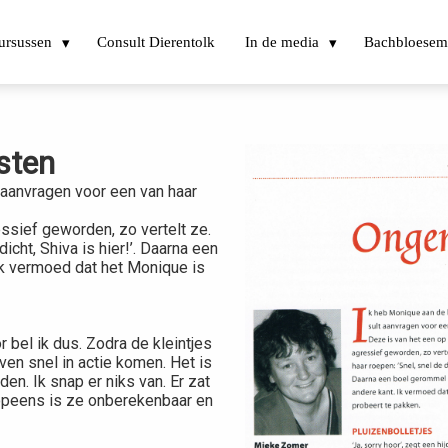
ursussen
Consult Dierentolk
In de media
Bachbloesem
sten
t aanvragen voor een van haar
ssief geworden, zo vertelt ze.
icht, Shiva is hier!’. Daarna een
k vermoed dat het Monique is
r bel ik dus. Zodra de kleintjes
ven snel in actie komen. Het is
n. Ik snap er niks van. Er zat
u opeens is ze onberekenbaar en