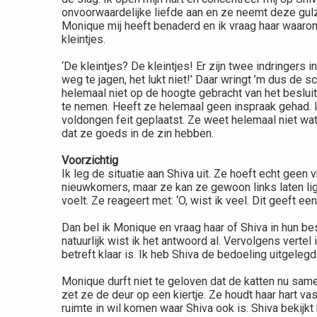
onvoorwaardelijke liefde aan en ze neemt deze gulzig
Monique mij heeft benaderd en ik vraag haar waaro
kleintjes.
‘De kleintjes? De kleintjes! Er zijn twee indringers 
weg te jagen, het lukt niet!’ Daar wringt ’m dus de s
helemaal niet op de hoogte gebracht van het besluit o
te nemen. Heeft ze helemaal geen inspraak gehad.
voldongen feit geplaatst. Ze weet helemaal niet w
dat ze goeds in de zin hebben.
Voorzichtig
Ik leg de situatie aan Shiva uit. Ze hoeft echt geen
nieuwkomers, maar ze kan ze gewoon links laten lig
voelt. Ze reageert met: ‘O, wist ik veel. Dit geeft een
Dan bel ik Monique en vraag haar of Shiva in hun b
natuurlijk wist ik het antwoord al. Vervolgens vertel
betreft klaar is. Ik heb Shiva de bedoeling uitgelegd
Monique durft niet te geloven dat de katten nu same
zet ze de deur op een kiertje. Ze houdt haar hart vas
ruimte in wil komen waar Shiva ook is. Shiva bekijkt