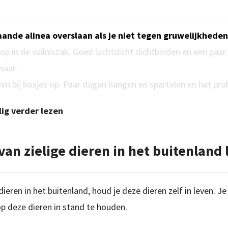
ande alinea overslaan als je niet tegen gruwelijkhede
 hop in de vuilniszak. Goed luchtdicht dichtbinden en een paar
naar.
en bij bosjes op. Paar dagen hangen en spartelen en het pro
lig verder lezen
an zielige dieren in het buitenland l
ieren in het buitenland, houd je deze dieren zelf in leven. Je h
op deze dieren in stand te houden.