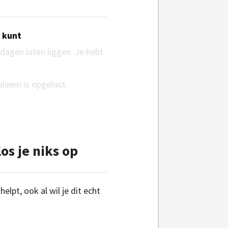
n kunt
 dagen laten liggen. Je hebt
bleem is opgelost.
os je niks op
elpt, ook al wil je dit echt