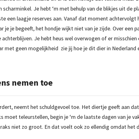
 scharminkel. Je hebt ‘m met behulp van de blikjes uit de pl
ste een laagje reserves aan. Vanaf dat moment achtervolgt he
r je je begeeft, het hondje wijkt niet van je zijde. Over een 
 achterblijven. Je hebt heus wel overwogen of er misschien e
et geen mogelijkheid zie jij hoe je dit dier in Nederland e
ens nemen toe
ert, neemt het schuldgevoel toe. Het diertje geeft aan dat h
ks moet teleurstellen, begin je ‘m de laatste dagen van je v
raks niet zo groot. En dat voelt ook zo ellendig omdat het di