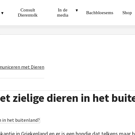
Consult
In de
Bachbloesems
Shop
Dierentolk
media
uniceren met Dieren
et zielige dieren in het bui
antie in Griekenland en er is een hondje dat telkens maar bij 