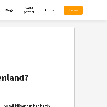
Word
Blogs
Contact
Leden
partner
tenland?
jou wil blijven? In het begin