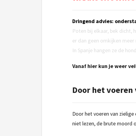
Dringend advies: ondersta
Poten bij elkaar, bek dicht,
er dan geen omkijken meer 
In Spanje hangen ze de hond
Vanaf hier kun je weer vei
Door het voeren v
Door het voeren van zielige d
niet lezen, de brute moord 