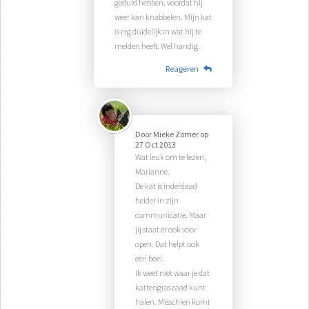
geduld hebben, voordat hij
weer kan knabbelen. Mijn kat
is erg duidelijk in wat hij te
melden heeft. Wel handig.
Reageren
Door
Mieke Zomer
op
27 Oct 2013
Wat leuk om te lezen,
Marianne.
De kat is inderdaad
helder in zijn
communicatie. Maar
jij staat er ook voor
open. Dat helpt ook
een boel.
Ik weet niet waar je dat
kattengraszaad kunt
halen. Misschien komt