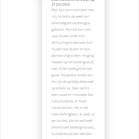
27 Oct 2013
Mijn kat communiceert met
mij. Ik heb in de week van
dierendag eens kattengras
gekocht. Mijn kat kan niet
naar buiten sinds mijn
verhuizing en daarvoor kon
hij wel naar buiten en dus
planten of gras eten. Hij ging
meteen op het kattengras af,
toen ik het op de grond had
gezet. Hij werd er vrolijk van.
Nu zijn de sprietjes bekauwd
op enkele na. Daar zat hij
toen naast en miauwde. Dat
is dus duidelijk, er moet
nieuw komen. Het is niet
meer verkrijgbaar. Ik zoek nu
een winkel, die het wel heeft
of eventueel kattengraszaad,
al moet de kat dan wel even