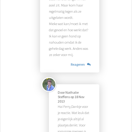
asiel zit. Maar kom haar
regelmatig tegen als ze
uitgelaten wordt.
Mieke wat kan/moet ik met
dat gevoel en hoe werkt dat?
Ik kan er geen hond op
nahouden omdat ik de
gehele dag werk. Anders was
ze zeker voor mij.
Reageren
Door
Nathalie
Steffens
op
18 Nov
2013
Hai Ferry,Dankje voor
je reactie. Wat leuk dat
je eigenlijk altijd al
plaatjes denkt. Voor
sommige mensen is