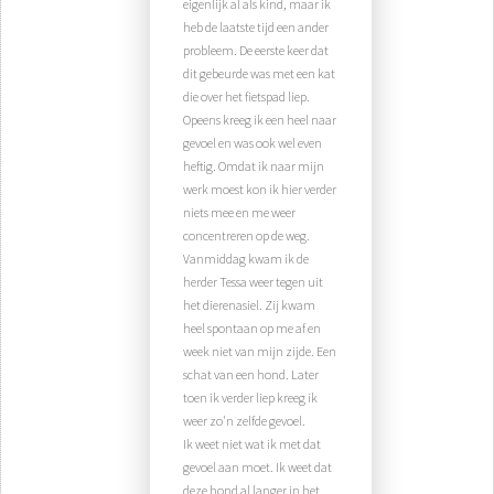
eigenlijk al als kind, maar ik
heb de laatste tijd een ander
probleem. De eerste keer dat
dit gebeurde was met een kat
die over het fietspad liep.
Opeens kreeg ik een heel naar
gevoel en was ook wel even
heftig. Omdat ik naar mijn
werk moest kon ik hier verder
niets mee en me weer
concentreren op de weg.
Vanmiddag kwam ik de
herder Tessa weer tegen uit
het dierenasiel. Zij kwam
heel spontaan op me af en
week niet van mijn zijde. Een
schat van een hond. Later
toen ik verder liep kreeg ik
weer zo'n zelfde gevoel.
Ik weet niet wat ik met dat
gevoel aan moet. Ik weet dat
deze hond al langer in het