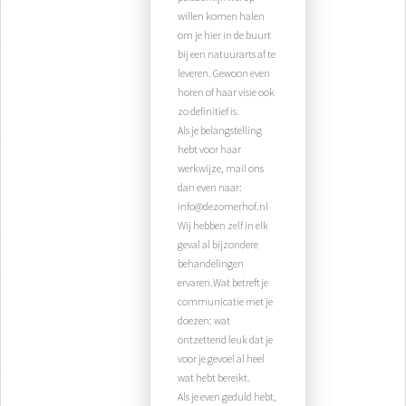
willen komen halen
om je hier in de buurt
bij een natuurarts af te
leveren. Gewoon even
horen of haar visie ook
zo definitief is.
Als je belangstelling
hebt voor haar
werkwijze, mail ons
dan even naar:
info@dezomerhof.nl
Wij hebben zelf in elk
geval al bijzondere
behandelingen
ervaren.Wat betreft je
communicatie met je
doezen: wat
ontzettend leuk dat je
voor je gevoel al heel
wat hebt bereikt.
Als je even geduld hebt,