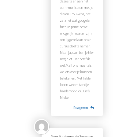
deze site en aan het
communiceren met je
dieren.Trouwens, het
zal met wat googelen
hier, in principe wel
mogelijk moeten zijn
om liggend aan onze
cursus deel te nemen.
Maar ja, dan ben je hier
nog niet. Dat besef ik
wel.Mail ons maar als
we iets voor je kunnen
betekenen. Met liefde
lopen we een tandje
harder voor jou.Liefs,
Mieke
Reageren
Door
Marianne de Zwart
op