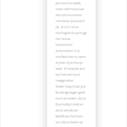
dan komt er steeds
meer informatie over
het communiceren
met dieren jouw kant
op. Je zit in onze
mailinglist dus je krijgt
het nieuws
hieromtrent
automatisch in je
mailbox.Voor nu wens
ik je een fijne Oranje-
week. Ik hoop dat je er
toch iets van kunt
meegenieten.
Verder hoop ik dat je je
de overige dagen goed
kunt vermaken, dat je
fijne hobby's hebt en
dat je veel plezier
beleeft aan het lezen
van alle artikelen op