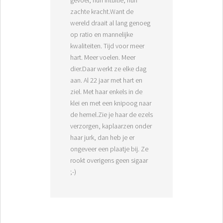
gevoel, hun intuïtie, hun
zachte kracht.Want de
wereld draait al lang genoeg
op ratio en mannelijke
kwaliteiten. Tijd voor meer
hart. Meer voelen. Meer
dier.Daar werkt ze elke dag
aan. Al 22 jaar met hart en
ziel. Met haar enkels in de
klei en met een knipoog naar
de hemel.Zie je haar de ezels
verzorgen, kaplaarzen onder
haar jurk, dan heb je er
ongeveer een plaatje bij. Ze
rookt overigens geen sigaar
;-)