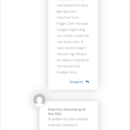
voor poezenkind dat je
geen gras voor
haar/hem kunt
krijgen. Ook mijn poes
vraagt er regelmatig
om, omdat zij ook niet
naar buiten kan. Ik
woon op drie hoog en
heb ook nog niet eens
een balkon.Hoop dat je
hier iets aan heb.
Groetjes, Ferry
Reageren
Door
Ferry Dutscher
op
13
Nov 2013
Ik probeer niet alleen plaatjes
te denken. Dit deed ik