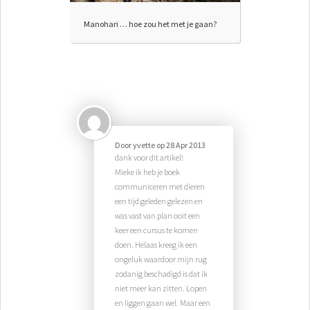
Manohari … hoe zou het met je gaan?
Door
yvette
op
28 Apr 2013
dank voor dit artikel!
Mieke ik heb je boek
communiceren met dieren
een tijd geleden gelezen en
was vast van plan ooit een
keer een cursus te komen
doen. Helaas kreeg ik een
ongeluk waardoor mijn rug
zodanig beschadigd is dat ik
niet meer kan zitten. Lopen
en liggen gaan wel. Maar een