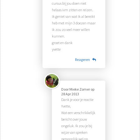
cursus bij jou doen niet
helaas ivm zitten en reizen.
ik geniet van wat ik al bereikt
heb met mijn 3 doezen maar
ik zou zo veel meer willen
kunnen.
groet en dank
yvette
Reageren
Door
Mieke Zomer
op
28 Apr 2013
Dank je voor je reactie
Yvette,
Wat een verschrikkelijk
bericht over jouw
ongeluk. Ik zou je bij
wijze van spreken
persoonlijk wel op