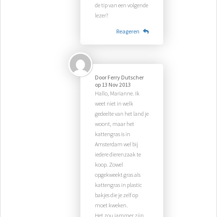
de tip van een volgende
lezer?
Reageren
Door
Ferry Dutscher
op
13 Nov 2013
Hallo, Marianne. Ik
weet niet in welk
gedeelte van het land je
woont, maar het
kattengras is in
Amsterdam wel bij
iedere dierenzaak te
koop. Zowel
opgekweekt gras als
kattengras in plastic
bakjes die je zelf op
moet kweken.
Het zou jammer zijn