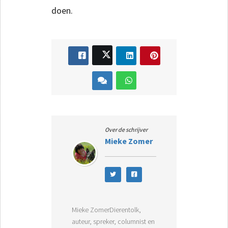
doen.
Over de schrijver
Mieke Zomer
Mieke ZomerDierentolk,
auteur, spreker, columnist en