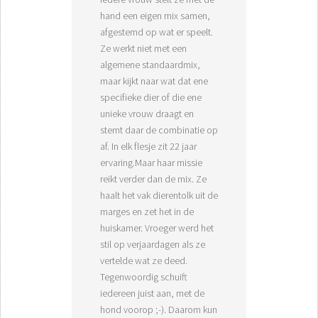
hand een eigen mix samen,
afgestemd op wat er speelt.
Ze werkt niet met een
algemene standaardmix,
maar kijkt naar wat dat ene
specifieke dier of die ene
unieke vrouw draagt en
stemt daar de combinatie op
af. In elk flesje zit 22 jaar
ervaring.Maar haar missie
reikt verder dan de mix. Ze
haalt het vak dierentolk uit de
marges en zet het in de
huiskamer. Vroeger werd het
stil op verjaardagen als ze
vertelde wat ze deed.
Tegenwoordig schuift
iedereen juist aan, met de
hond voorop ;-). Daarom kun