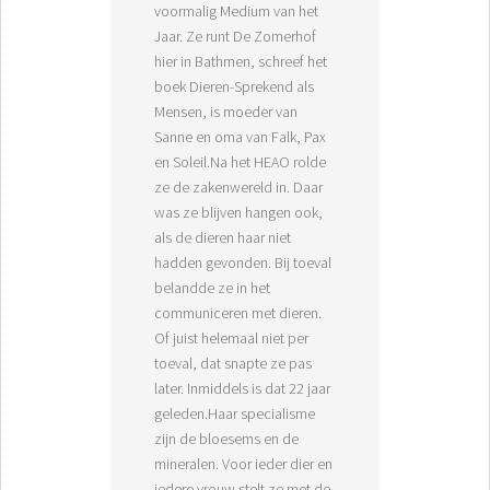
voormalig Medium van het
Jaar. Ze runt De Zomerhof
hier in Bathmen, schreef het
boek Dieren-Sprekend als
Mensen, is moeder van
Sanne en oma van Falk, Pax
en Soleil.Na het HEAO rolde
ze de zakenwereld in. Daar
was ze blijven hangen ook,
als de dieren haar niet
hadden gevonden. Bij toeval
belandde ze in het
communiceren met dieren.
Of juist helemaal niet per
toeval, dat snapte ze pas
later. Inmiddels is dat 22 jaar
geleden.Haar specialisme
zijn de bloesems en de
mineralen. Voor ieder dier en
iedere vrouw stelt ze met de